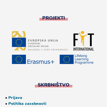
PROJEKTI
SKRBNIŠTVO
•
Prijava
•
Politika zasebnosti