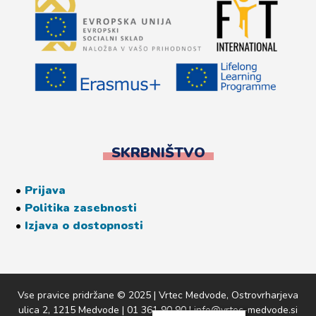
SKRBNIŠTVO
•
Prijava
•
Politika zasebnosti
•
Izjava o dostopnosti
Vse pravice pridržane © 2025 | Vrtec Medvode, Ostrovrharjeva
ulica 2, 1215 Medvode | 01 361 90 90 | info@vrtec-medvode.si