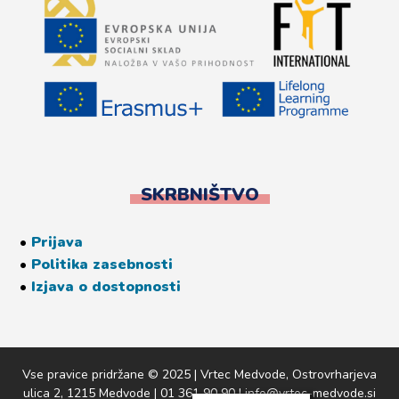
SKRBNIŠTVO
•
Prijava
•
Politika zasebnosti
•
Izjava o dostopnosti
Vse pravice pridržane © 2025 | Vrtec Medvode, Ostrovrharjeva
ulica 2, 1215 Medvode | 01 361 90 90 | info@vrtec-medvode.si