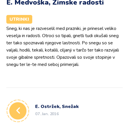
E. Medvoška, Zimske radosti
UTRINKI
Sneg, ki nas je razveselil med prazniki, je prinesel veliko
veselja in radosti. Otroci so tipali, gnetli tudi okušali sneg
ter tako spoznavali njegove lastnosti. Po snegu so se
valjali, hodili, tekali, kotalili, ciljanji v tarčo ter tako razvijali
svoje gibalne spretnosti. Opazovali so svoje stopinje v
snegu ter le-te med seboj primerjali.
E. Ostržek, Snežak
07. Jan. 2016