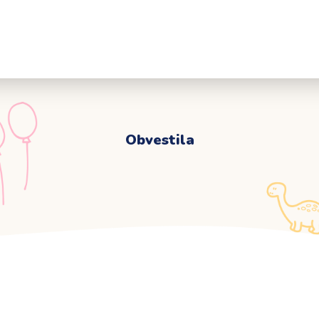
Za starše
VPIS
Obrazci
Svetovalna slu
Obvestila