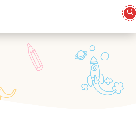
žba
Zdravje in prehrana