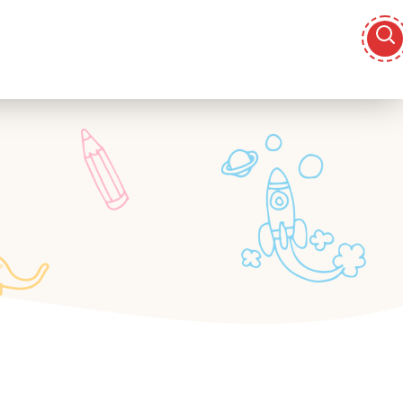
žba
Zdravje in prehrana