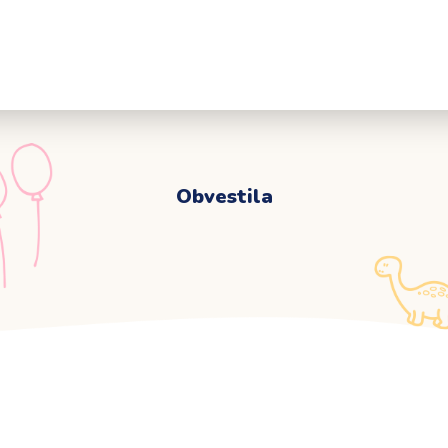
Za starše
VPIS
Obrazci
Svetovalna slu
Obvestila