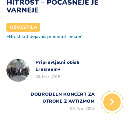
HITROST – POČASNEJE JE
VARNEJE
OBVESTILA
Hitrost kot dejavnik prometnih nesreč
Pripravljalni obisk
Erasmum+
20. Mar. 2015
DOBRODELN KONCERT ZA
OTROKE Z AVTIZMOM
08. Apr. 2015