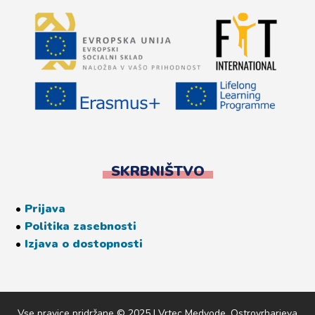
SKRBNIŠTVO
•
Prijava
•
Politika zasebnosti
•
Izjava o dostopnosti
Vse pravice pridržane © 2025 | Vrtec Medvode, Ostrovrharjeva