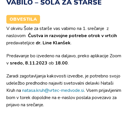
VABILO – ŠOLA ZA STARŠE
OBVESTILA
V okviru Šole za starše vas vabimo na 1. srečanje z
naslovom
Čustva in razvojne potrebe otrok v vrtcih
predavateljice
dr. Line Klanšek
.
Predavanje bo izvedeno na daljavo, preko aplikacije Zoom
v
sredo, 8.11.2023
ob
18.00
.
Zaradi zagotavljanja kakovosti izvedbe, je potrebno svojo
udeležbo predhodno najaviti svetovalni delavki Nataši
Kruh na
natasa.kruh@vrtec-medvode.si
. Vsem prijavljenim
bom v torek dopoldne na e-naslov poslala povezavo za
prijavo na srečanje.