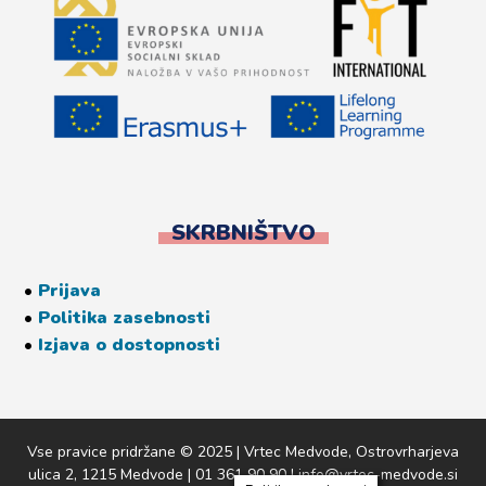
SKRBNIŠTVO
•
Prijava
•
Politika zasebnosti
•
Izjava o dostopnosti
Vse pravice pridržane © 2025 | Vrtec Medvode, Ostrovrharjeva
ulica 2, 1215 Medvode | 01 361 90 90 | info@vrtec-medvode.si