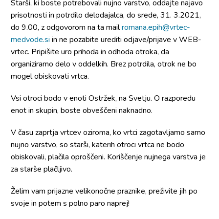
Starši, ki boste potrebovali nujno varstvo, oddajte najavo
prisotnosti in potrdilo delodajalca, do srede, 31. 3.2021,
do 9.00, z odgovorom na ta mail
romana.epih@vrtec-
medvode.si
in ne pozabite urediti odjave/prijave v WEB-
vrtec. Pripišite uro prihoda in odhoda otroka, da
organiziramo delo v oddelkih. Brez potrdila, otrok ne bo
mogel obiskovati vrtca.
Vsi otroci bodo v enoti Ostržek, na Svetju. O razporedu
enot in skupin, boste obveščeni naknadno.
V času zaprtja vrtcev oziroma, ko vrtci zagotavljamo samo
nujno varstvo, so starši, katerih otroci vrtca ne bodo
obiskovali, plačila oproščeni. Koriščenje nujnega varstva je
za starše plačljivo.
Želim vam prijazne velikonočne praznike, preživite jih po
svoje in potem s polno paro naprej!