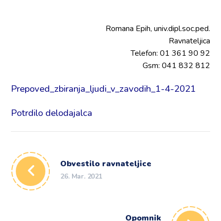
Romana Epih, univ.dipl.soc.ped.
Ravnateljica
Telefon: 01 361 90 92
Gsm: 041 832 812
Prepoved_zbiranja_ljudi_v_zavodih_1-4-2021
Potrdilo delodajalca
Obvestilo ravnateljice
26. Mar. 2021
Opomnik