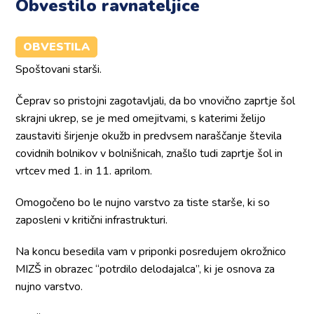
Obvestilo ravnateljice
OBVESTILA
Spoštovani starši.
Čeprav so pristojni zagotavljali, da bo vnovično zaprtje šol
skrajni ukrep, se je med omejitvami, s katerimi želijo
zaustaviti širjenje okužb in predvsem naraščanje števila
covidnih bolnikov v bolnišnicah, znašlo tudi zaprtje šol in
vrtcev med 1. in 11. aprilom.
Omogočeno bo le nujno varstvo za tiste starše, ki so
zaposleni v kritični infrastrukturi.
Na koncu besedila vam v priponki posredujem okrožnico
MIZŠ in obrazec “potrdilo delodajalca”, ki je osnova za
nujno varstvo.