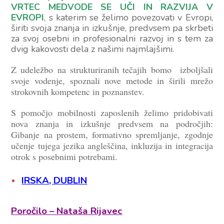
VRTEC MEDVODE SE UČI IN RAZVIJA V
EVROPI
, s katerim se želimo povezovati v Evropi,
širiti svoja znanja in izkušnje, predvsem pa skrbeti
za svoj osebni in profesionalni razvoj in s tem za
dvig kakovosti dela z našimi najmlajšimi.
Z udeležbo na strukturiranih tečajih bomo izboljšali
svoje vodenje, spoznali nove metode in širili mrežo
strokovnih kompetenc in poznanstev.
S pomočjo mobilnosti zaposlenih želimo pridobivati
nova znanja in izkušnje predvsem na področjih:
Gibanje na prostem, formativno spremljanje, zgodnje
učenje tujega jezika angleščina, inkluzija in integracija
otrok s posebnimi potrebami.
IRSKA, DUBLIN
Poročilo – Nataša Rijavec